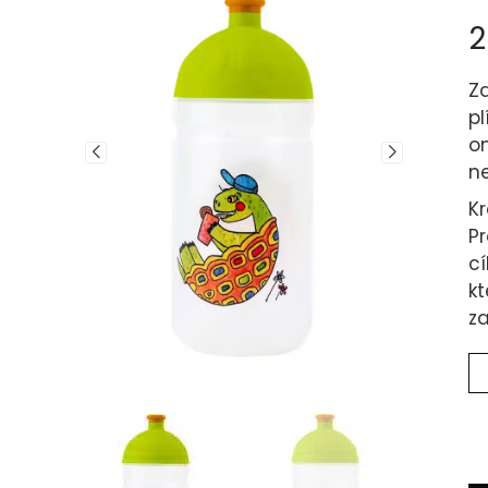
Zd
pl
o
n
Kr
P
cí
kt
z