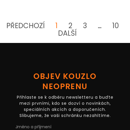
PŘEDCHOZÍ
1
2
3
…
10
DALŠÍ
OBJEV KOUZLO
NEOPRENU
Přihlaste se k odběru newsletteru a buďte
mezi prvními, kdo se dozví o novinkách,
speciálních akcích a doporučeních.
Slibujeme, že vaši schránku nezahltíme.