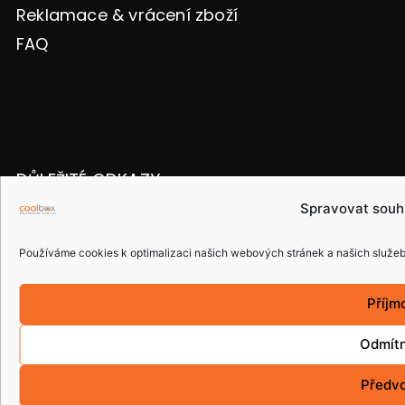
Reklamace & vrácení zboží
FAQ
DŮLEŽITÉ ODKAZY
O NÁS
Spravovat souh
ESHOP
Používáme cookies k optimalizaci našich webových stránek a našich služeb
NAPIŠTE NÁM
Příjm
OCHRANA OSOBNÍCH ÚDAJŮ
Odmít
Obchodní podmínky
Předv
Podmínky ochrany osobních údajů