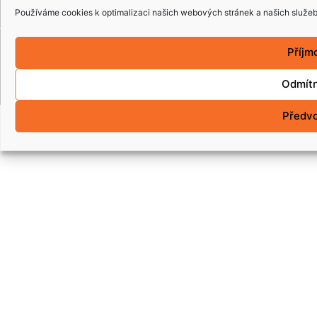
Používáme cookies k optimalizaci našich webových stránek a našich služeb
Copyright © 2015 coolbox.cz. Všechna práva
Příjm
vyhrazena.
Odmít
Předv