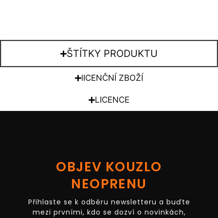
ŠTÍTKY PRODUKTU
lICENČNÍ ZBOŽÍ
LICENCE
OBJEV KOUZLO
NEOPRENU
Přihlaste se k odběru newsletteru a buďte
mezi prvními, kdo se dozví o novinkách,