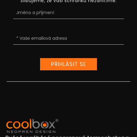
Slibujeme, že vaši schránku nezahltíme.
PŘIHLÁSIT SE