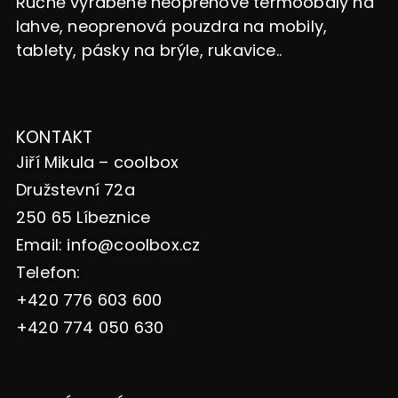
Ručně vyráběné neoprenové termoobaly na
lahve, neoprenová pouzdra na mobily,
tablety, pásky na brýle, rukavice..
KONTAKT
Jiří Mikula – coolbox
Družstevní 72a
250 65 Líbeznice
Email:
info@coolbox.cz
Telefon:
+420 776 603 600
+420 774 050 630