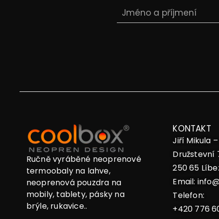
KONTAKT
Jiří Mikula 
Družstevní 
Ručně vyráběné neoprenové
250 65 Líbe
termoobaly na lahve,
Email:
info@
neoprenová pouzdra na
mobily, tablety, pásky na
Telefon:
brýle, rukavice..
+420 776 6