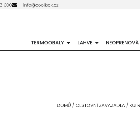
03 600
info@coolbox.cz
TERMOOBALY
LAHVE
NEOPRENOVÁ
DOMŮ
/
CESTOVNÍ ZAVAZADLA
/
KUF