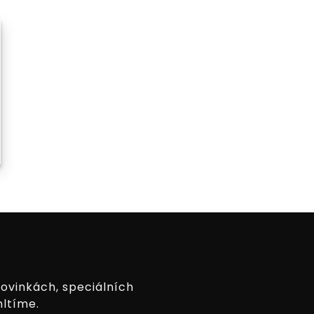
novinkách, speciálních
hltíme.