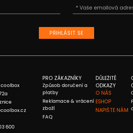
PŘIHLÁSIT SE
PRO ZÁKAZNÍKY
DŮLEŽITÉ
– coolbox
Způsob doručení a
ODKAZY
platby
O NÁS
72a
Reklamace & vrácení
ESHOP
znice
zboží
NAPIŠTE NÁM
coolbox.cz
FAQ
03 600