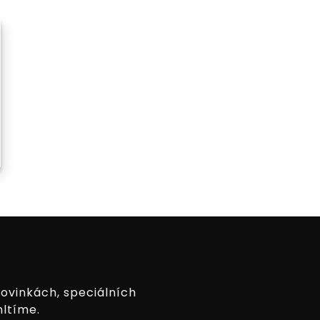
novinkách, speciálních
hltíme.