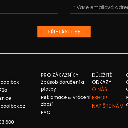
PŘIHLÁSIT SE
PRO ZÁKAZNÍKY
DŮLEŽITÉ
– coolbox
Způsob doručení a
ODKAZY
platby
O NÁS
72a
Reklamace & vrácení
ESHOP
znice
zboží
NAPIŠTE NÁM
coolbox.cz
FAQ
03 600