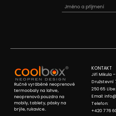
KONTAKT
Jiří Mikula 
Družstevní 
Ručně vyráběné neoprenové
250 65 Líbe
termoobaly na lahve,
Email:
info@
neoprenová pouzdra na
mobily, tablety, pásky na
Telefon:
brýle, rukavice..
+420 776 6