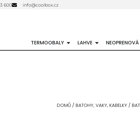
03 600
info@coolbox.cz
TERMOOBALY
LAHVE
NEOPRENOVÁ
DOMŮ
/
BATOHY, VAKY, KABELKY
/ BA