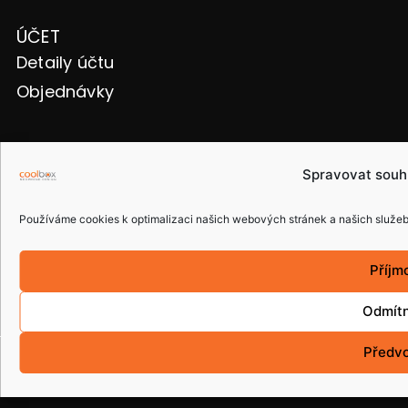
ÚČET
Detaily účtu
Objednávky
FACEBOOK
Spravovat souh
Používáme cookies k optimalizaci našich webových stránek a našich služeb
ČESKÁ REPUBLIKA
Příjm
Odmít
Předv
Copyright © 2015 coolbox.cz. Všechna práva
vyhrazena.