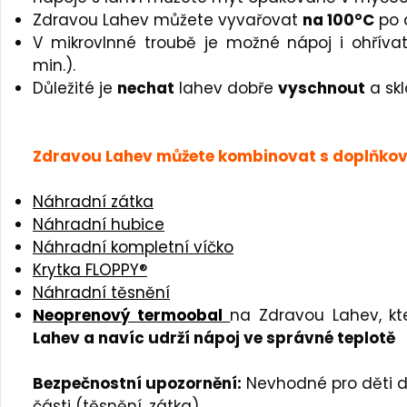
Zdravou Lahev můžete vyvařovat
na 100°C
po 
V mikrovlnné troubě je možné nápoj i ohřív
min.).
Důležité je
nechat
lahev dobře
vyschnout
a sk
Zdravou Lahev můžete kombinovat s doplňkov
Náhradní zátka
Náhradní hubice
Náhradní kompletní víčko
Krytka FLOPPY®
Náhradní těsnění
Neoprenový termoobal
na Zdravou Lahev, k
Lahev a navíc udrží nápoj ve správné teplotě
Bezpečnostní upozornění:
Nevhodné pro děti d
části (těsnění, zátka).