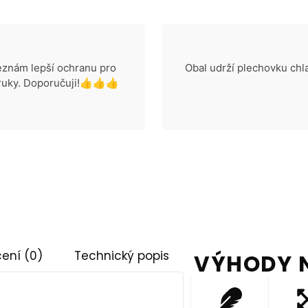
neznám lepší ochranu pro
Obal udrží plechovku chla
o ruky. Doporučuji!👍👍👍
ení (0)
Technický popis
VÝHODY 