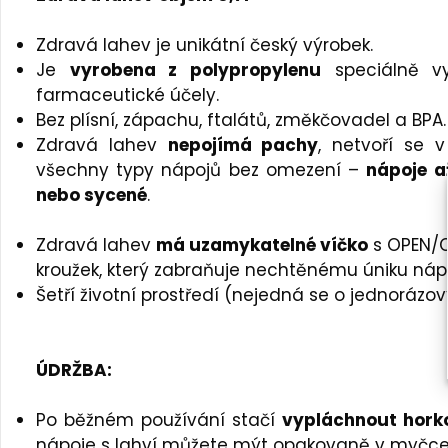
Zdravá lahev je unikátní český výrobek.
Je
vyrobena z polypropylenu
speciálně vy
farmaceutické účely.
Bez plísní, zápachu, ftalátů, změkčovadel a BPA.
Zdravá lahev
nepojímá pachy
, netvoří se v
všechny typy nápojů bez omezení –
nápoje a
nebo sycené
.
Zdravá lahev
má uzamykatelné víčko
s OPEN/C
kroužek, který zabraňuje nechtěnému úniku náp
Šetří životní prostředí (nejedná se o jednorázo
ÚDRŽBA:
Po běžném používání stačí
vypláchnout hork
nápoje s lahví můžete mýt opakovaně v myčce