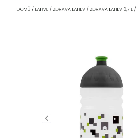
DOMŮ
/
LAHVE
/
ZDRAVÁ LAHEV
/
ZDRAVÁ LAHEV 0,7 L
/ 