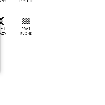
ŽNÝ
IZOLUJE
UMÍ
PRÁT
AZY
RUČNĚ