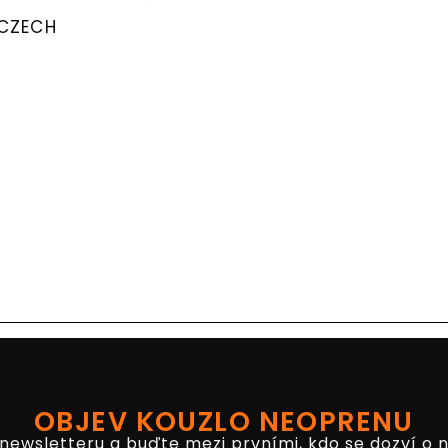
 CZECH
OBJEV KOUZLO NEOPRENU
 newsletteru a buďte mezi prvními, kdo se dozví o 