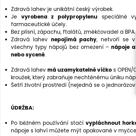
Zdravá lahev je unikátní český výrobek.
Je
vyrobena z polypropylenu
speciálně vy
farmaceutické účely.
Bez plísní, zápachu, ftalátů, změkčovadel a BPA.
Zdravá lahev
nepojímá pachy
, netvoří se v
všechny typy nápojů bez omezení –
nápoje a
nebo sycené
.
Zdravá lahev
má uzamykatelné víčko
s OPEN/C
kroužek, který zabraňuje nechtěnému úniku náp
Šetří životní prostředí (nejedná se o jednorázo
ÚDRŽBA:
Po běžném používání stačí
vypláchnout hork
nápoje s lahví můžete mýt opakovaně v myčce