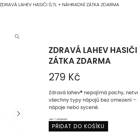
ZDRAVÁ LAHEV HASIČI 0,7L + NÁHRADNÍ ZÁTKA ZDARMA
ZDRAVÁ LAHEV HASIČI
ZÁTKA ZDARMA
279
Kč
Zdravá lahev® nepojímá pachy, netvoř
všechny typy nápojů bez omezení – n
nápoje nebo sycené.
Jen 1 skladem
PŘIDAT DO KOŠÍKU