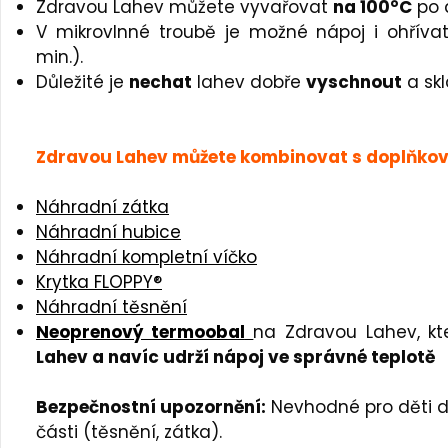
Zdravou Lahev můžete vyvařovat
na 100°C
po 
V mikrovlnné troubě je možné nápoj i ohřív
min.).
Důležité je
nechat
lahev dobře
vyschnout
a sk
Zdravou Lahev můžete kombinovat s doplňkov
Náhradní zátka
Náhradní hubice
Náhradní kompletní víčko
Krytka FLOPPY®
Náhradní těsnění
Neoprenový termoobal
na Zdravou Lahev, k
Lahev a navíc udrží nápoj ve správné teplotě
Bezpečnostní upozornění:
Nevhodné pro děti d
části (těsnění, zátka).