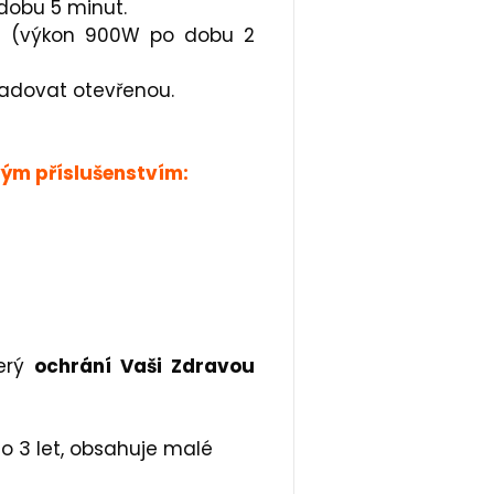
dobu 5 minut.
at (výkon 900W po dobu 2
ladovat otevřenou.
ým příslušenstvím:
terý
ochrání Vaši Zdravou
o 3 let, obsahuje malé