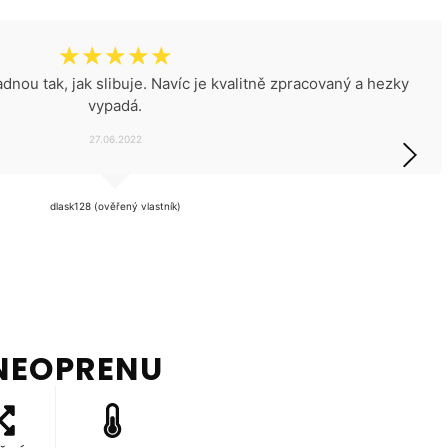
☆
☆
☆
☆
☆
dnou tak, jak slibuje. Navíc je kvalitně zpracovaný a hezky
vypadá.
27.06.2022
dlask128 (ověřený vlastník)
NEOPRENU