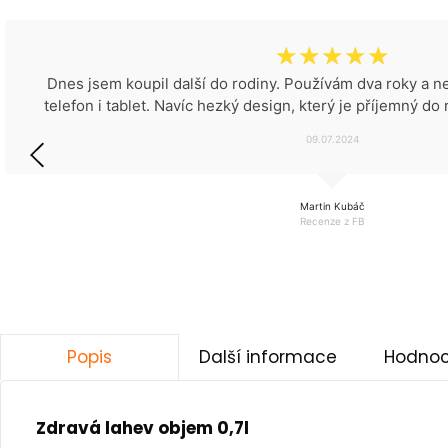
☆
☆
☆
☆
☆
Dnes jsem koupil další do rodiny. Používám dva roky a 
telefon i tablet. Navíc hezký design, který je příjemný d
09.07.2024
Martin Kubáč
Recenze z FB
Další informace
Hodnoc
Popis
Zdravá lahev objem 0,7l