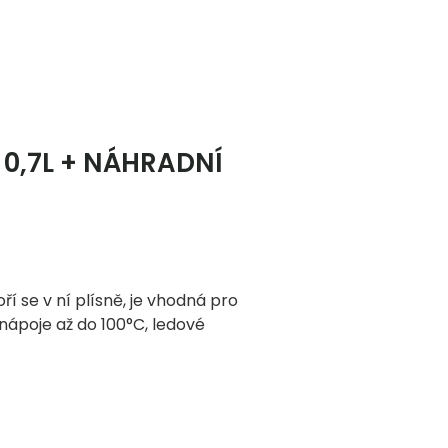
 0,7L + NÁHRADNÍ
í se v ní plísně, je vhodná pro
ápoje až do 100°C, ledové