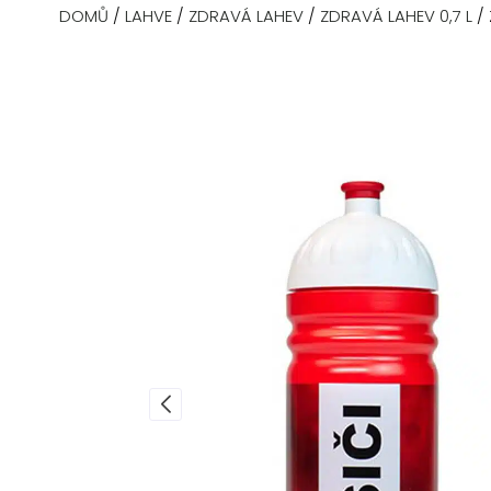
DOMŮ
/
LAHVE
/
ZDRAVÁ LAHEV
/
ZDRAVÁ LAHEV 0,7 L
/ 