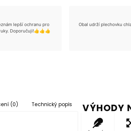
neznám lepší ochranu pro
Obal udrží plechovku chla
o ruky. Doporučuji!👍👍👍
ení (0)
Technický popis
VÝHODY 