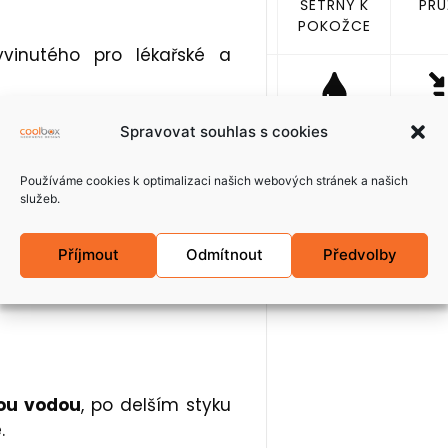
ŠETRNÝ K
PRU
POKOŽCE
vinutého pro lékařské a
VODO-
TL
 ní plísně, je vhodná pro
Spravovat souhlas s cookies
ODPUDIVÝ
NÁR
ž do 100°C, ledové nápoje
Používáme cookies k optimalizaci našich webových stránek a našich
služeb.
LOSE systémem a těsnící
oje.
Příjmout
Odmítnout
Předvolby
vý plastový nápojový obal).
ou vodou
, po delším styku
.