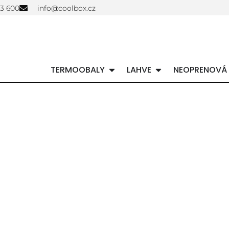
03 600
info@coolbox.cz
TERMOOBALY
LAHVE
NEOPRENOVÁ