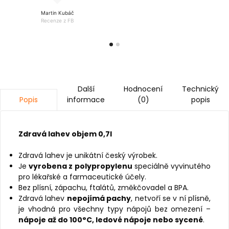
Martin Kubáč
Recenze z FB
Další
Hodnocení
Technický
informace
(0)
popis
Popis
Zdravá lahev objem 0,7l
Zdravá lahev je unikátní český výrobek.
Je
vyrobena z polypropylenu
speciálně vyvinutého
pro lékařské a farmaceutické účely.
Bez plísní, zápachu, ftalátů, změkčovadel a BPA.
Zdravá lahev
nepojímá pachy
, netvoří se v ní plísně,
je vhodná pro všechny typy nápojů bez omezení –
nápoje až do 100°C, ledové nápoje nebo sycené
.