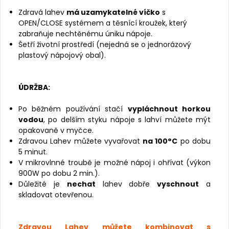
Zdravá lahev
má uzamykatelné víčko
s
OPEN/CLOSE systémem a těsnící kroužek, který
zabraňuje nechtěnému úniku nápoje.
Šetří životní prostředí (nejedná se o jednorázový
plastový nápojový obal).
ÚDRŽBA:
Po běžném používání stačí
vypláchnout horkou
vodou
, po delším styku nápoje s lahví můžete mýt
opakovaně v myčce.
Zdravou Lahev můžete vyvařovat
na 100°C
po dobu
5 minut.
V mikrovlnné troubě je možné nápoj i ohřívat (výkon
900W po dobu 2 min.).
Důležité je
nechat
lahev dobře
vyschnout
a
skladovat otevřenou.
Zdravou Lahev můžete kombinovat s