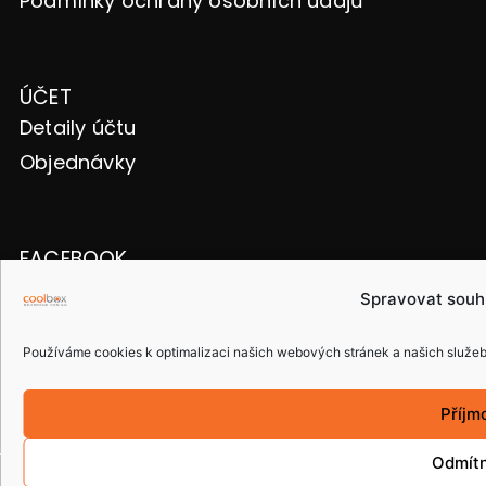
Podmínky ochrany osobních údajů
ÚČET
Detaily účtu
Objednávky
FACEBOOK
Spravovat souh
Používáme cookies k optimalizaci našich webových stránek a našich služeb
ČESKÁ REPUBLIKA
Příjm
Odmít