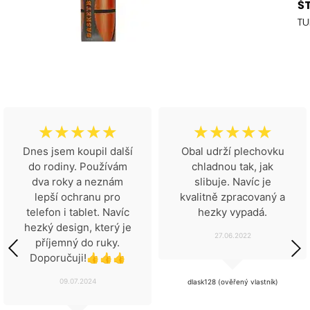
Š
TU
☆
☆
☆
☆
☆
☆
☆
☆
☆
☆
Dnes jsem koupil další
Obal udrží plechovku
do rodiny. Používám
chladnou tak, jak
dva roky a neznám
slibuje. Navíc je
lepší ochranu pro
kvalitně zpracovaný a
telefon i tablet. Navíc
hezky vypadá.
hezký design, který je
27.06.2022
příjemný do ruky.
Doporučuji!👍👍👍
09.07.2024
dlask128 (ověřený vlastník)