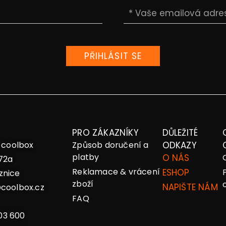
PŘIHLÁSIT SE
PRO ZÁKAZNÍKY
DŮLEŽITÉ
– coolbox
Způsob doručení a
ODKAZY
platby
O NÁS
72a
Reklamace & vrácení
ESHOP
znice
zboží
NAPIŠTE NÁM
coolbox.cz
FAQ
03 600