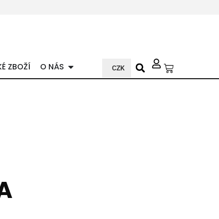
KÉ ZBOŽÍ
O NÁS
CZK
A