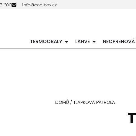
03 600
info@coolbox.cz
TERMOOBALY
LAHVE
NEOPRENOVÁ
DOMŮ
/ TLAPKOVÁ PATROLA