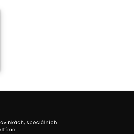
novinkách, speciálních
hltíme.