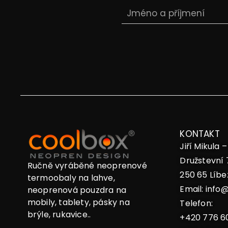
KONTAKT
Jiří Mikula 
Družstevní 
Ručně vyráběné neoprenové
250 65 Líbe
termoobaly na lahve,
Email:
info@
neoprenová pouzdra na
mobily, tablety, pásky na
Telefon:
brýle, rukavice..
+420 776 6