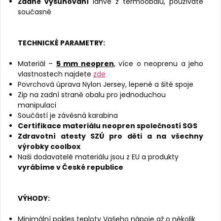
Žádné vysunování
lahve z termoobalu, používáte
současně
TECHNICKÉ PARAMETRY:
Materiál –
5 mm neopren
, více o neoprenu a jeho
vlastnostech najdete
zde
Povrchová úprava Nylon Jersey, lepené a šité spoje
Zip na zadní straně obalu pro jednoduchou
manipulaci
Součástí je závěsná karabina
Certifikace materiálu neopren společností SGS
Zdravotní atesty SZÚ pro děti a na všechny
výrobky coolbox
Naši dodavatelé materiálu jsou z EU a produkty
vyrábíme v České republice
VÝHODY:
Minimální pokles teploty Vašeho nápoje až o několik