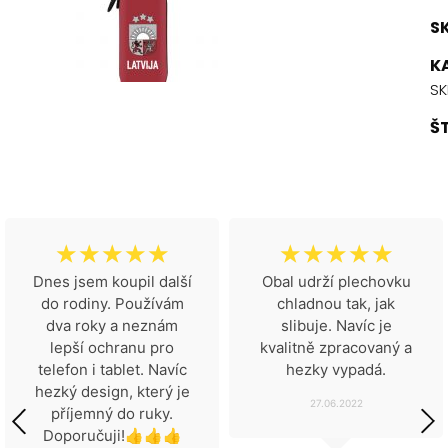
S
K
SK
Š
☆
☆
☆
☆
☆
☆
☆
☆
☆
☆
Dnes jsem koupil další
Obal udrží plechovku
do rodiny. Používám
chladnou tak, jak
dva roky a neznám
slibuje. Navíc je
lepší ochranu pro
kvalitně zpracovaný a
telefon i tablet. Navíc
hezky vypadá.
hezký design, který je
27.06.2022
příjemný do ruky.
Doporučuji!👍👍👍