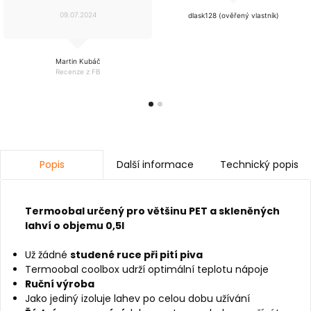
09.07.2024
dlask128 (ověřený vlastník)
Martin Kubáč
Recenze z FB
Další informace
Technický popis
Popis
Termoobal určený pro většinu PET a skleněných
lahví o objemu 0,5l
Už žádné
studené ruce při pití piva
Termoobal coolbox udrží optimální teplotu nápoje
Ruční výroba
Jako jediný izoluje lahev po celou dobu užívání