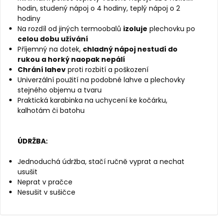
hodin, studený nápoj o 4 hodiny, teplý nápoj o 2
hodiny
Na rozdíl od jiných termoobalů
izoluje
plechovku po
celou dobu užívání
Příjemný na dotek,
chladný nápoj nestudí do
rukou a horký naopak nepálí
Chrání lahev
proti rozbití a poškození
Univerzální použití na podobné lahve a plechovky
stejného objemu a tvaru
Praktická karabinka na uchycení ke kočárku,
kalhotám či batohu
ÚDRŽBA:
Jednoduchá údržba, stačí ručně vyprat a nechat
usušit
Neprat v pračce
Nesušit v sušičce