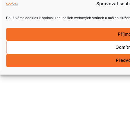
Spravovat souh
ČESKÁ REPUBLIKA
Používáme cookies k optimalizaci našich webových stránek a našich služeb
Příjm
Odmít
Copyright © 2015 coolbox.cz. Všechna práva
vyhrazena.
Předv