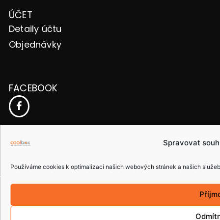
ÚČET
Detaily účtu
Objednávky
FACEBOOK
ČESKÁ REPUBLIKA
Spravovat souh
Používáme cookies k optimalizaci našich webových stránek a našich služeb
Copyright © 2015 coolbox.cz. Všechna práva
Příjm
vyhrazena.
Odmít