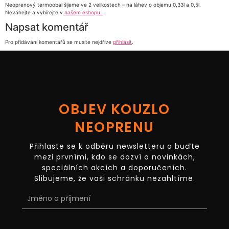
Neoprenový termoobal šijeme ve 2 velikostech – na láhev o objemu 0,33l a 0,5l.
Neváhejte a vybírejte v
našem eshopu.
Napsat komentář
Pro přidávání komentářů se musíte nejdříve
přihlásit
.
OBJEV KOUZLO
NEOPRENU
Přihlaste se k odběru newsletteru a buďte
mezi prvními, kdo se dozví o novinkách,
speciálních akcích a doporučeních.
Slibujeme, že vaši schránku nezahltíme.