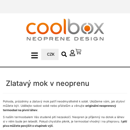
CZK
Zlatavý mok v neoprenu
Pohoda, prázdniny a zlatavý mok patří neodmyslitelně k sobě. Ukážeme vám, jak styloví
můžete být. Udělejte radost sobě nebo přátelům a věnujte
originální neoprenový
termoobal na pivní láhev
.
S naším termoobalem Vás studené pití nezaskočí. Neopren je příjemný na dotek a láhev
si v něm bude jen lebedit. Pokud chystáte piknik, je termoobal vhodný i na přepravu.
I pití
piva můžete povýšit o stupínek výš
.