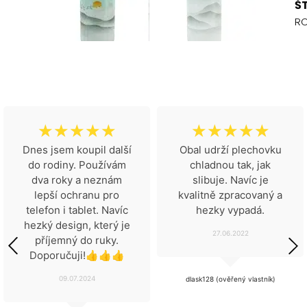
Š
R
☆
☆
☆
☆
☆
☆
☆
☆
☆
☆
Dnes jsem koupil další
Obal udrží plechovku
do rodiny. Používám
chladnou tak, jak
dva roky a neznám
slibuje. Navíc je
lepší ochranu pro
kvalitně zpracovaný a
telefon i tablet. Navíc
hezky vypadá.
hezký design, který je
27.06.2022
příjemný do ruky.
Doporučuji!👍👍👍
09.07.2024
dlask128 (ověřený vlastník)