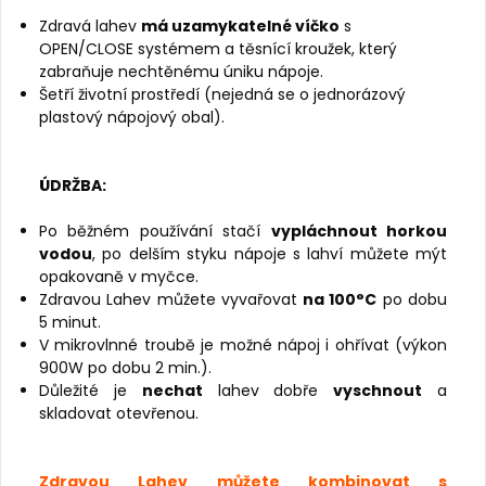
Zdravá lahev
má uzamykatelné víčko
s
OPEN/CLOSE systémem a těsnící kroužek, který
zabraňuje nechtěnému úniku nápoje.
Šetří životní prostředí (nejedná se o jednorázový
plastový nápojový obal).
ÚDRŽBA:
Po běžném používání stačí
vypláchnout horkou
vodou
, po delším styku nápoje s lahví můžete mýt
opakovaně v myčce.
Zdravou Lahev můžete vyvařovat
na 100°C
po dobu
5 minut.
V mikrovlnné troubě je možné nápoj i ohřívat (výkon
900W po dobu 2 min.).
Důležité je
nechat
lahev dobře
vyschnout
a
skladovat otevřenou.
Zdravou Lahev můžete kombinovat s