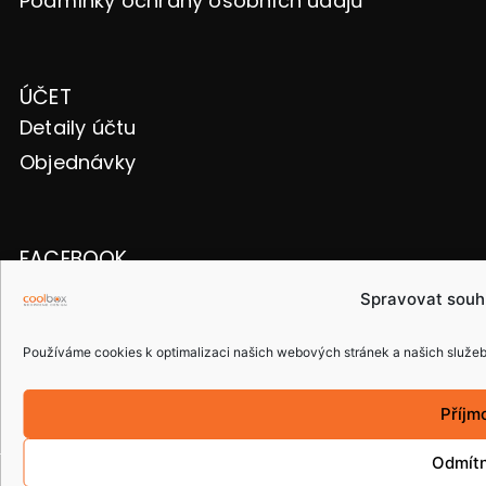
Podmínky ochrany osobních údajů
ÚČET
Detaily účtu
Objednávky
FACEBOOK
Spravovat souh
Používáme cookies k optimalizaci našich webových stránek a našich služeb
ČESKÁ REPUBLIKA
Příjm
Odmít