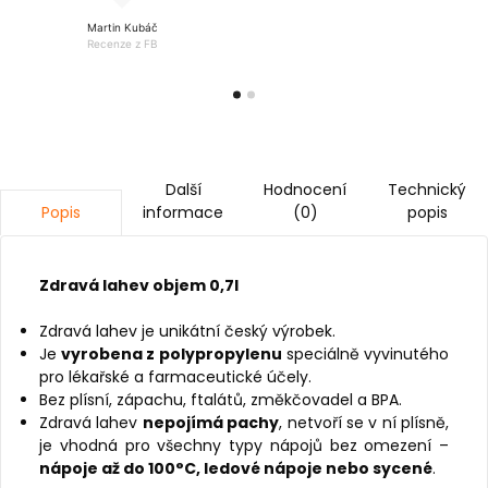
Martin Kubáč
Recenze z FB
Další
Hodnocení
Technický
informace
(0)
popis
Popis
Zdravá lahev objem 0,7l
Zdravá lahev je unikátní český výrobek.
Je
vyrobena z polypropylenu
speciálně vyvinutého
pro lékařské a farmaceutické účely.
Bez plísní, zápachu, ftalátů, změkčovadel a BPA.
Zdravá lahev
nepojímá pachy
, netvoří se v ní plísně,
je vhodná pro všechny typy nápojů bez omezení –
nápoje až do 100°C, ledové nápoje nebo sycené
.