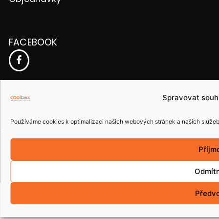
FACEBOOK
ČESKÁ REPUBLIKA
Spravovat souh
Používáme cookies k optimalizaci našich webových stránek a našich služeb
Copyright © 2015 coolbox.cz. Všechna práva
Příjm
vyhrazena.
Odmít
Předv