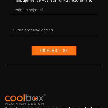
Slibujeme, že vaši schránku nezahltíme.
PŘIHLÁSIT SE