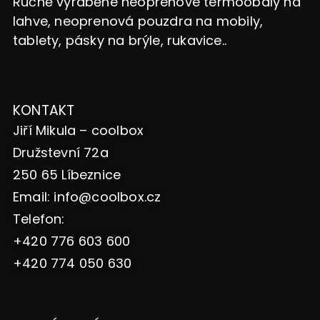
Ručně vyráběné neoprenové termoobaly na
lahve, neoprenová pouzdra na mobily,
tablety, pásky na brýle, rukavice..
KONTAKT
Jiří Mikula – coolbox
Družstevní 72a
250 65 Líbeznice
Email:
info@coolbox.cz
Telefon:
+420 776 603 600
+420 774 050 630