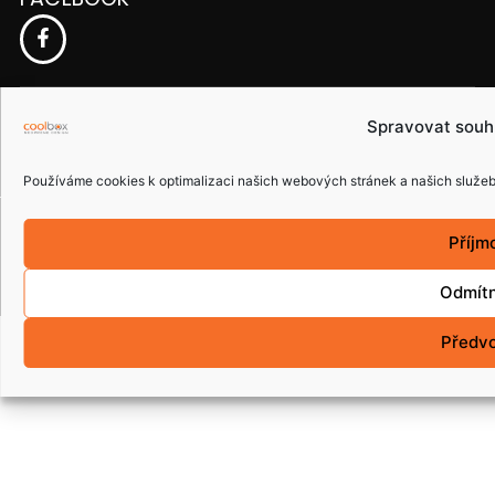
ČESKÁ REPUBLIKA
Spravovat souh
Používáme cookies k optimalizaci našich webových stránek a našich služeb
Copyright © 2015 coolbox.cz. Všechna práva
Příjm
vyhrazena.
Odmít
Předv