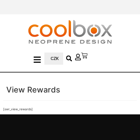
CZK
View Rewards
[swr_view_rewards]